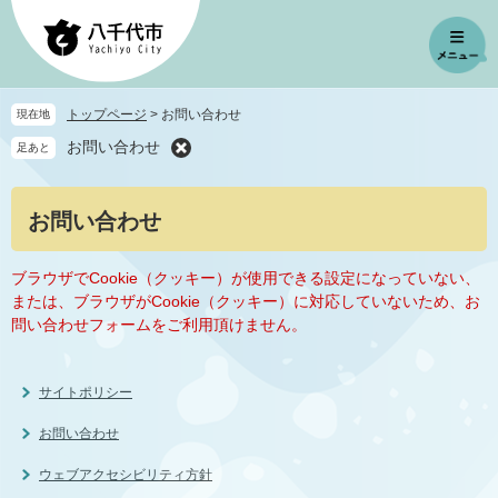
ペ
メ
ー
ニ
ジ
ュ
の
ー
先
を
トップページ
>
お問い合わせ
現在地
頭
飛
お問い合わせ
足あと
で
ば
す
し
。
て
本
お問い合わせ
本
文
文
へ
ブラウザでCookie（クッキー）が使用できる設定になっていない、
または、ブラウザがCookie（クッキー）に対応していないため、お
問い合わせフォームをご利用頂けません。
サイトポリシー
お問い合わせ
ウェブアクセシビリティ方針