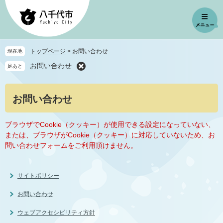
ペ
メ
ー
ニ
ジ
ュ
の
ー
先
を
トップページ
>
お問い合わせ
現在地
頭
飛
お問い合わせ
足あと
で
ば
す
し
。
て
本
お問い合わせ
本
文
文
へ
ブラウザでCookie（クッキー）が使用できる設定になっていない、
または、ブラウザがCookie（クッキー）に対応していないため、お
問い合わせフォームをご利用頂けません。
サイトポリシー
お問い合わせ
ウェブアクセシビリティ方針