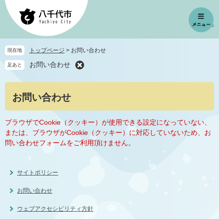
ペ
メ
ー
ニ
ジ
ュ
の
ー
先
を
トップページ
>
お問い合わせ
現在地
頭
飛
お問い合わせ
足あと
で
ば
す
し
。
て
本
お問い合わせ
本
文
文
へ
ブラウザでCookie（クッキー）が使用できる設定になっていない、
または、ブラウザがCookie（クッキー）に対応していないため、お
問い合わせフォームをご利用頂けません。
サイトポリシー
お問い合わせ
ウェブアクセシビリティ方針