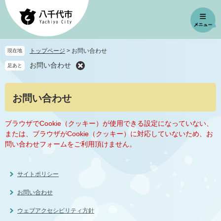
ペ
メ
ー
ニ
ジ
ュ
の
ー
先
を
トップページ
>
お問い合わせ
現在地
頭
飛
お問い合わせ
足あと
で
ば
す
し
。
て
本
お問い合わせ
本
文
文
へ
ブラウザでCookie（クッキー）が使用できる設定になっていない、
または、ブラウザがCookie（クッキー）に対応していないため、お
問い合わせフォームをご利用頂けません。
サイトポリシー
お問い合わせ
ウェブアクセシビリティ方針