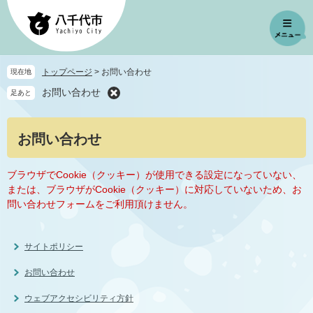
ペ
メ
ー
ニ
ジ
ュ
の
ー
先
を
トップページ
>
お問い合わせ
現在地
頭
飛
お問い合わせ
足あと
で
ば
す
し
。
て
本
お問い合わせ
本
文
文
へ
ブラウザでCookie（クッキー）が使用できる設定になっていない、
または、ブラウザがCookie（クッキー）に対応していないため、お
問い合わせフォームをご利用頂けません。
サイトポリシー
お問い合わせ
ウェブアクセシビリティ方針