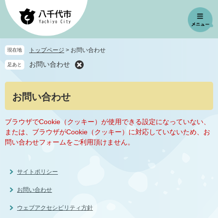
ペ
メ
ー
ニ
ジ
ュ
の
ー
先
を
トップページ
>
お問い合わせ
現在地
頭
飛
お問い合わせ
足あと
で
ば
す
し
。
て
本
お問い合わせ
本
文
文
へ
ブラウザでCookie（クッキー）が使用できる設定になっていない、
または、ブラウザがCookie（クッキー）に対応していないため、お
問い合わせフォームをご利用頂けません。
サイトポリシー
お問い合わせ
ウェブアクセシビリティ方針