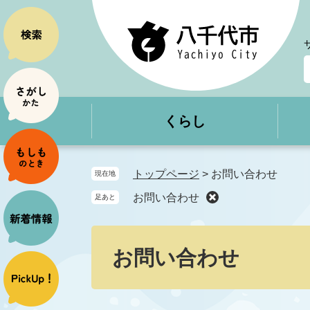
ペ
メ
ー
ニ
ジ
ュ
の
ー
先
を
頭
飛
で
ば
くらし
す
し
。
て
本
文
トップページ
>
お問い合わせ
現在地
へ
お問い合わせ
足あと
本
文
お問い合わせ