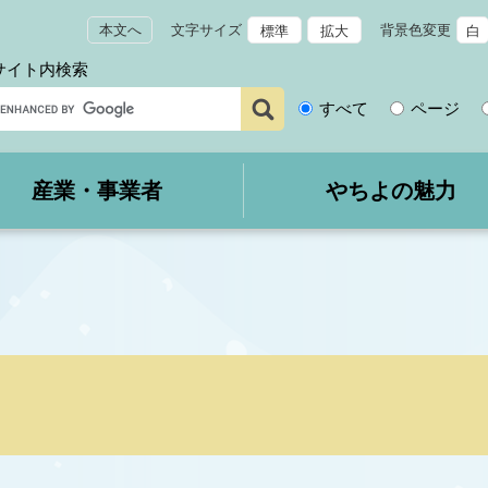
本文へ
文字サイズ
背景色変更
標準
拡大
白
サイト内検索
サ
すべて
ページ
イ
ト
内
産業・事業者
やちよの魅力
検
索