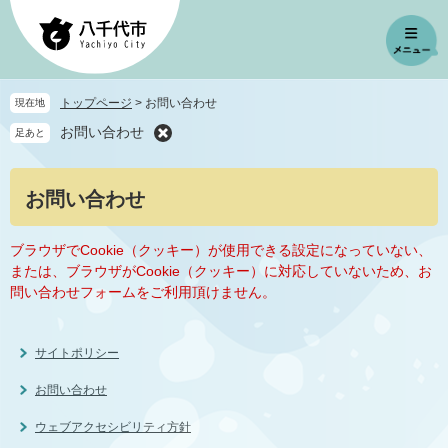
ペ
メ
ー
ニ
ジ
ュ
の
ー
先
を
トップページ
>
お問い合わせ
現在地
頭
飛
お問い合わせ
足あと
で
ば
す
し
。
て
本
お問い合わせ
本
文
文
へ
ブラウザでCookie（クッキー）が使用できる設定になっていない、
または、ブラウザがCookie（クッキー）に対応していないため、お
問い合わせフォームをご利用頂けません。
サイトポリシー
お問い合わせ
ウェブアクセシビリティ方針