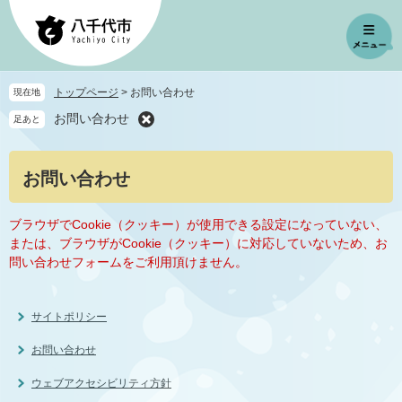
ペ
メ
ー
ニ
ジ
ュ
の
ー
先
を
トップページ
>
お問い合わせ
現在地
頭
飛
お問い合わせ
足あと
で
ば
す
し
。
て
本
お問い合わせ
本
文
文
へ
ブラウザでCookie（クッキー）が使用できる設定になっていない、
または、ブラウザがCookie（クッキー）に対応していないため、お
問い合わせフォームをご利用頂けません。
サイトポリシー
お問い合わせ
ウェブアクセシビリティ方針