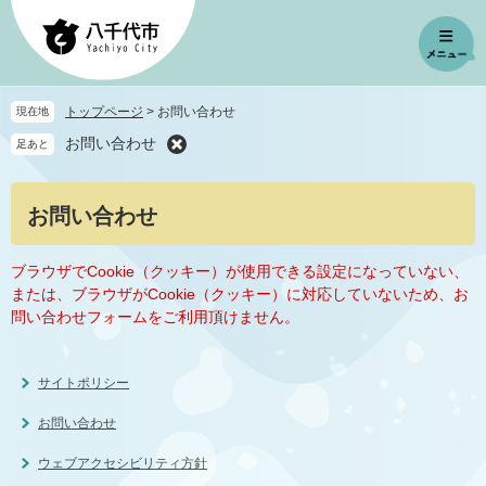
ペ
メ
ー
ニ
ジ
ュ
の
ー
先
を
トップページ
>
お問い合わせ
現在地
頭
飛
お問い合わせ
足あと
で
ば
す
し
。
て
本
お問い合わせ
本
文
文
へ
ブラウザでCookie（クッキー）が使用できる設定になっていない、
または、ブラウザがCookie（クッキー）に対応していないため、お
問い合わせフォームをご利用頂けません。
サイトポリシー
お問い合わせ
ウェブアクセシビリティ方針