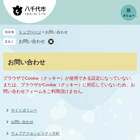
ペ
メ
ー
ニ
ジ
ュ
の
ー
先
を
トップページ
>
お問い合わせ
現在地
頭
飛
お問い合わせ
足あと
で
ば
す
し
。
て
本
お問い合わせ
本
文
文
へ
ブラウザでCookie（クッキー）が使用できる設定になっていない、
または、ブラウザがCookie（クッキー）に対応していないため、お
問い合わせフォームをご利用頂けません。
サイトポリシー
お問い合わせ
ウェブアクセシビリティ方針