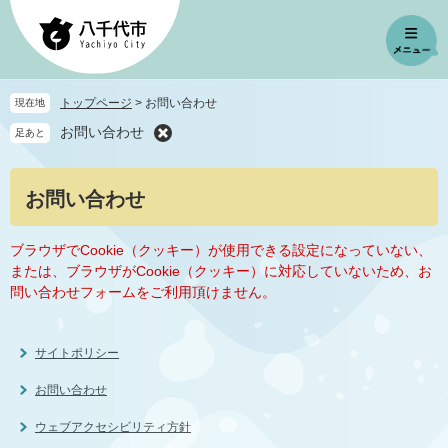
ペ
メ
ー
ニ
ジ
ュ
の
ー
先
を
トップページ
>
お問い合わせ
現在地
頭
飛
お問い合わせ
足あと
で
ば
す
し
。
て
本
お問い合わせ
本
文
文
へ
ブラウザでCookie（クッキー）が使用できる設定になっていない、
または、ブラウザがCookie（クッキー）に対応していないため、お
問い合わせフォームをご利用頂けません。
サイトポリシー
お問い合わせ
ウェブアクセシビリティ方針