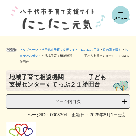
ペ
メ
ー
ニ
ジ
ュ
の
ー
先
を
頭
飛
で
ば
す。
し
現在地
トップページ
>
八千代市子育て支援サイト にこにこ元気
>
目的別で探す
>
お
て
出かけスポット
>
地域子育て相談機関 子ども支援センターすてっぷ２１
本
勝田台
文
本
へ
地域子育て相談機関 子ども
文
支援センターすてっぷ２１勝田台
ページ内目次
ページID：0003304
更新日：2026年8月1日更新