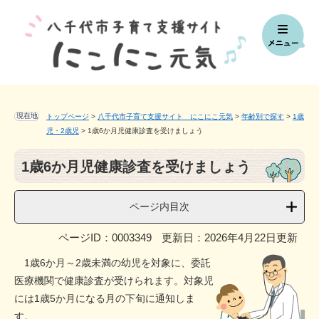
ペ
メ
ー
ニ
ジ
ュ
の
ー
先
を
頭
飛
で
ば
す。
し
現在地
トップページ
>
八千代市子育て支援サイト にこにこ元気
>
年齢別で探す
>
1歳
て
児・2歳児
>
1歳6か月児健康診査を受けましょう
本
本
文
1歳6か月児健康診査を受けましょう
文
へ
ページ内目次
ページID：0003349
更新日：2026年4月22日更新
1歳6か月～2歳未満の幼児を対象に、委託
医療機関で健康診査が受けられます。対象児
には1歳5か月になる月の下旬に通知しま
す。