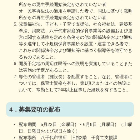
所からの更生手続開始決定がされていない者
オ 民事再生法の適用を申請した者で、同法に基づく裁判
所からの再生手続開始決定がされていない者
児童福祉法、子ども・子育て支援法、社会福祉法、建築基
準法、消防法、八千代市家庭的保育事業等の設備および運
営に関する基準を定める条例その他の関係法令および通知
等を遵守して小規模保育事業所を設置・運営できる者で、
これらの関係法令および通知等に基づく指導等を遵守でき
るものであること。
開所予定地の周辺住民等への説明を実施していることまた
は実施の予定があること。
専任の管理者（施設長）を配置すること。なお、管理者に
ついては、保育士資格を有し、第1項アまたはイの施設に
おいて、常勤として2年以上従事した経験を有すること。
4．募集要項の配布
配布期間 5月22日（金曜日）～6月8日（月曜日）（土曜
日、日曜日および祝日を除く）
配布場所 八千代市役所 旧館2階 子育て支援課