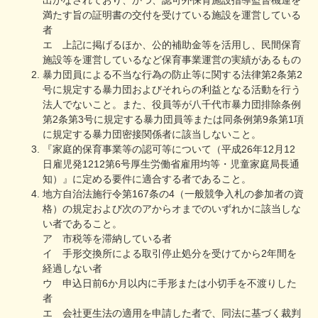
満たす旨の証明書の交付を受けている施設を運営している
者
エ 上記に掲げるほか、公的補助金等を活用し、民間保育
施設等を運営しているなど保育事業運営の実績があるもの
暴力団員による不当な行為の防止等に関する法律第2条第2
号に規定する暴力団およびそれらの利益となる活動を行う
法人でないこと。また、役員等が八千代市暴力団排除条例
第2条第3号に規定する暴力団員等または同条例第9条第1項
に規定する暴力団密接関係者に該当しないこと。
『家庭的保育事業等の認可等について（平成26年12月12
日雇児発1212第6号厚生労働省雇用均等・児童家庭局長通
知）』に定める要件に適合する者であること。
地方自治法施行令第167条の4（一般競争入札の参加者の資
格）の規定および次のアからオまでのいずれかに該当しな
い者であること。
ア 市税等を滞納している者
イ 手形交換所による取引停止処分を受けてから2年間を
経過しない者
ウ 申込日前6か月以内に手形または小切手を不渡りした
者
エ 会社更生法の適用を申請した者で、同法に基づく裁判