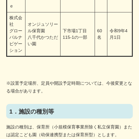
ｅ
株式会
社
オンジュソリー
グロー
ル保育園
下市場1丁目
60
令和9年4
バルナ
八千代かつただ
115-1の一部
名
月1日
ビゲー
い園
ション
※設置予定場所、定員や開設予定時期については、今後変更とな
る場合があります。
1．施設の種別等
施設の種別は、保育所（小規模保育事業所除く私立保育園）また
は認定こども園（幼保連携型または保育所型）とします。