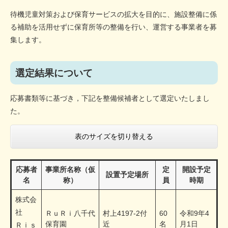
待機児童対策および保育サービスの拡大を目的に、施設整備に係
る補助を活用せずに保育所等の整備を行い、運営する事業者を募
集します。
選定結果について
応募書類等に基づき，下記を整備候補者として選定いたしまし
た。
表のサイズを切り替える
応募者
事業所名称（仮
定
開設予定
設置予定場所
名
称）
員
時期
株式会
社
ＲｕＲｉ八千代
村上4197-2付
60
令和9年4
保育園
近
名
月1日
Ｒｉｓ