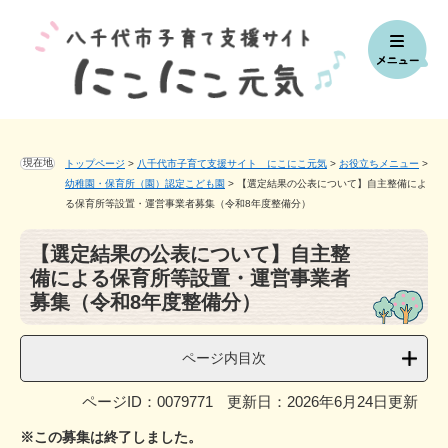
ペ
メ
ー
ニ
ジ
ュ
の
ー
先
を
頭
飛
で
ば
す。
し
現在地
トップページ
>
八千代市子育て支援サイト にこにこ元気
>
お役立ちメニュー
>
て
幼稚園・保育所（園）認定こども園
>
【選定結果の公表について】自主整備によ
本
る保育所等設置・運営事業者募集（令和8年度整備分）
文
本
へ
【選定結果の公表について】自主整
文
備による保育所等設置・運営事業者
募集（令和8年度整備分）
ページ内目次
ページID：0079771
更新日：2026年6月24日更新
※この募集は終了しました。