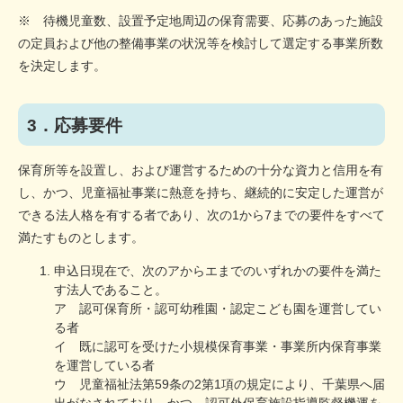
※ 待機児童数、設置予定地周辺の保育需要、応募のあった施設
の定員および他の整備事業の状況等を検討して選定する事業所数
を決定します。
3．応募要件
保育所等を設置し、および運営するための十分な資力と信用を有
し、かつ、児童福祉事業に熱意を持ち、継続的に安定した運営が
できる法人格を有する者であり、次の1から7までの要件をすべて
満たすものとします。
申込日現在で、次のアからエまでのいずれかの要件を満た
す法人であること。
ア 認可保育所・認可幼稚園・認定こども園を運営してい
る者
イ 既に認可を受けた小規模保育事業・事業所内保育事業
を運営している者
ウ 児童福祉法第59条の2第1項の規定により、千葉県へ届
出がなされており、かつ、認可外保育施設指導監督機運を