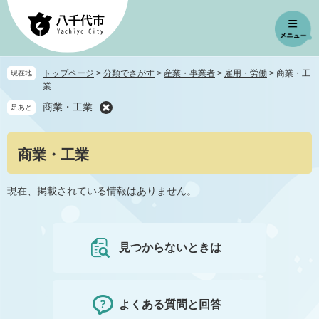
ペ
メ
ー
ニ
ジ
ュ
の
ー
先
を
トップページ
>
分類でさがす
>
産業・事業者
>
雇用・労働
>
商業・工
現在地
頭
飛
業
で
ば
商業・工業
足あと
す
し
。
て
本
本
商業・工業
文
文
へ
現在、掲載されている情報はありません。
見つからないときは
よくある質問と回答