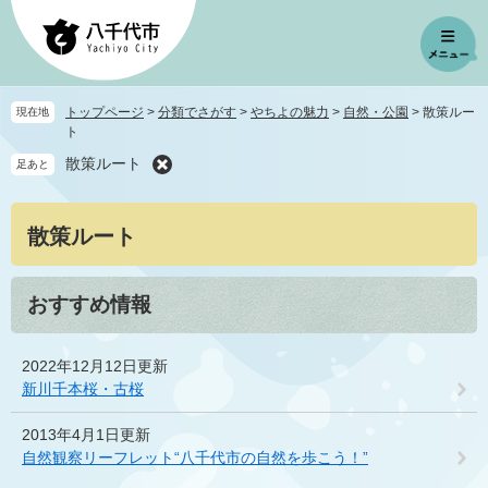
ペ
メ
ー
ニ
ジ
ュ
の
ー
先
を
トップページ
>
分類でさがす
>
やちよの魅力
>
自然・公園
>
散策ルー
現在地
頭
飛
ト
で
ば
散策ルート
足あと
す
し
。
て
本
本
散策ルート
文
文
へ
おすすめ情報
2022年12月12日更新
新川千本桜・古桜
2013年4月1日更新
自然観察リーフレット“八千代市の自然を歩こう！”