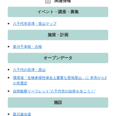
関連情報
イベント・講座・募集
八千代市谷津・里山マップ
施策・計画
新川千本桜・古桜
オープンデータ
八千代の谷津・里山
環境省「生物多様性保全上重要な里地里山」に 本市から2
か所選定
自然観察リーフレット“八千代市の自然を歩こう！”
施設
新川遊歩道