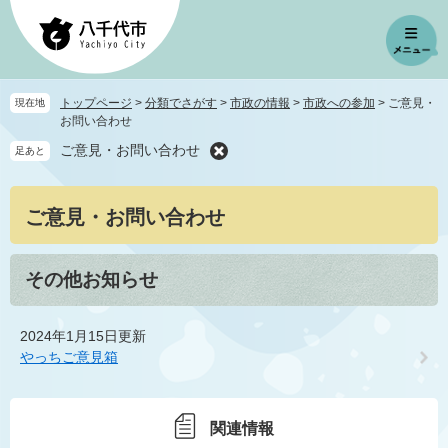
ペ
メ
ー
ニ
ジ
ュ
の
ー
先
を
トップページ
>
分類でさがす
>
市政の情報
>
市政への参加
>
ご意見・
現在地
頭
飛
お問い合わせ
で
ば
ご意見・お問い合わせ
足あと
す
し
。
て
本
本
ご意見・お問い合わせ
文
文
へ
その他お知らせ
2024年1月15日更新
やっちご意見箱
関連情報