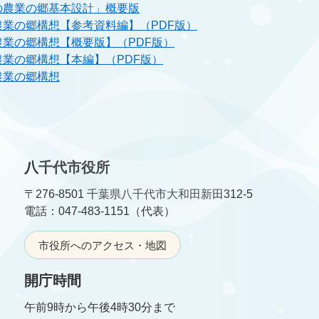
の農業の郷基本設計」概要版
業の郷構想【参考資料編】（PDF版）
業の郷構想【概要版】（PDF版）
業の郷構想【本編】（PDF版）
農業の郷構想
八千代市役所
〒276-8501 千葉県八千代市大和田新田312-5
電話：047-483-1151（代表）
市役所へのアクセス・地図
開庁時間
午前9時から午後4時30分まで