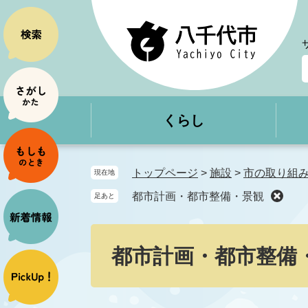
ペ
メ
ー
ニ
ジ
ュ
の
ー
先
を
頭
飛
で
ば
くらし
す
し
。
て
本
文
トップページ
>
施設
>
市の取り組
現在地
へ
都市計画・都市整備・景観
足あと
本
文
都市計画・都市整備