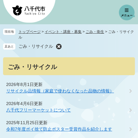
ペ
メ
ー
ニ
ジ
ュ
の
ー
先
を
トップページ
>
イベント・講座・募集
>
ごみ・衛生
>
ごみ・リサイク
現在地
頭
飛
ル
で
ば
ごみ・リサイクル
足あと
す
し
。
て
本
本
ごみ・リサイクル
文
文
へ
2026年8月1日更新
リサイクル品情報（家庭で使わなくなった品物の情報）
2026年4月6日更新
八千代フリーマーケットについて
2025年11月25日更新
令和7年度ポイ捨て防止ポスター受賞作品を紹介します