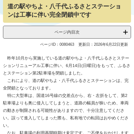
道の駅やちよ・八千代ふるさとステーショ
文
ンは工事に伴い完全閉鎖中です
ページ内目次
ページID：0080463
更新日：2026年6月22日更新
昨年10月から実施している道の駅やちよ・八千代ふるさとステー
ションリニューアル工事に伴い、6月14日(日曜日)をもって、ふるさ
とステーション第2駐車場を閉鎖しました。
これにより、道の駅やちよ・八千代ふるさとステーションは、完
全閉鎖となっております。
特に大型車は、国道16号線の交差点から、右・左折をして、第2
駐車場よりも奥に侵入してしまうと、道路の幅員が狭いため、車両
の動きが制限される可能性がありますので、十分注意してくださ
い。誤って進入してしまった際も、私有地での転回はおやめくださ
い。
なお、駐車場の利用再開時期は未定です。ご不便をおかけします