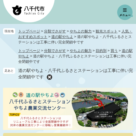
ペ
メ
ー
ニ
ジ
ュ
の
ー
先
を
トップページ
>
分類でさがす
>
やちよの魅力
>
観光スポット
>
人気・
現在地
頭
飛
おすすめスポット
>
道の駅やちよ
>
道の駅やちよ・八千代ふるさとス
で
ば
テーションは工事に伴い完全閉鎖中です
す
し
トップページ
>
分類でさがす
>
やちよの魅力
>
目的別
>
買う
>
道の駅
。
て
やちよ
>
道の駅やちよ・八千代ふるさとステーションは工事に伴い完
本
全閉鎖中です
文
道の駅やちよ・八千代ふるさとステーションは工事に伴い完
足あと
へ
全閉鎖中です
本