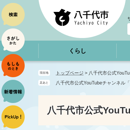
ペ
メ
ー
ニ
ジ
ュ
の
ー
先
を
頭
飛
で
ば
くらし
す
し
。
て
本
文
トップページ
>
八千代市公式YouT
現在地
へ
八千代市公式YouTubeチャンネル
足あと
八千代市公式You