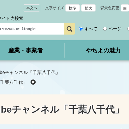
本文へ
文字サイズ
背景色変更
標準
拡大
白
サイト内検索
サ
すべて
ページ
イ
ト
内
産業・事業者
やちよの魅力
検
索
ubeチャンネル「千葉八千代」
「千葉八千代」
Tubeチャンネル「千葉八千代」