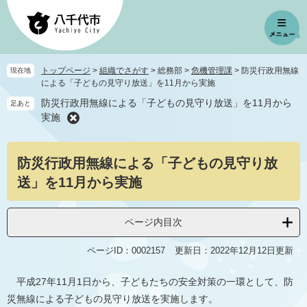
ペ
メ
ー
ニ
ジ
ュ
の
ー
先
を
トップページ
>
組織でさがす
>
総務部
>
危機管理課
>
防災行政用無線
現在地
頭
飛
による「子どもの見守り放送」を11月から実施
で
ば
防災行政用無線による「子どもの見守り放送」を11月から
足あと
す
し
実施
。
て
本
本
文
防災行政用無線による「子どもの見守り放
文
へ
送」を11月から実施
ページ内目次
ページID：0002157
更新日：2022年12月12日更新
平成27年11月1日から、子どもたちの安全対策の一環として、防
災無線による子どもの見守り放送を実施します。