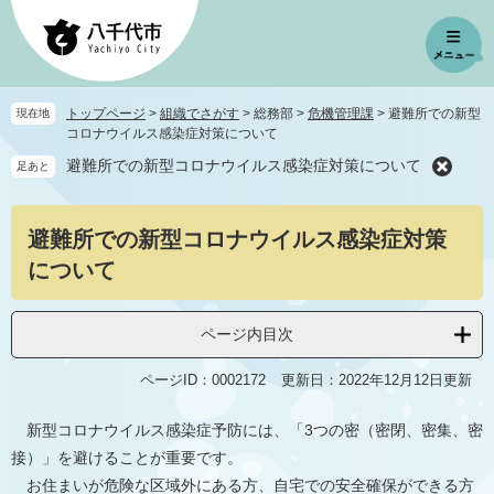
ペ
メ
ー
ニ
ジ
ュ
の
ー
先
を
トップページ
>
組織でさがす
>
総務部
>
危機管理課
>
避難所での新型
現在地
頭
飛
コロナウイルス感染症対策について
で
ば
避難所での新型コロナウイルス感染症対策について
足あと
す
し
。
て
本
本
避難所での新型コロナウイルス感染症対策
文
文
へ
について
ページ内目次
ページID：0002172
更新日：2022年12月12日更新
新型コロナウイルス感染症予防には、「3つの密（密閉、密集、密
接）」を避けることが重要です。
お住まいが危険な区域外にある方、自宅での安全確保ができる方