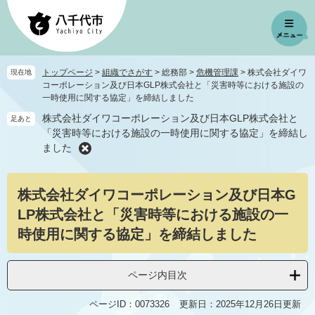
ペ
メ
ー
ニ
ジ
ュ
の
ー
先
を
トップページ
>
組織でさがす
>
総務部
>
危機管理課
>
株式会社ダイワ
現在地
頭
飛
コーポレーション及び日本GLP株式会社と「災害時等における施設の
で
ば
一時使用に関する協定」を締結しました
す
し
株式会社ダイワコーポレーション及び日本GLP株式会社と
足あと
。
て
「災害時等における施設の一時使用に関する協定」を締結し
本
ました
文
へ
本
株式会社ダイワコーポレーション及び日本G
文
LP株式会社と「災害時等における施設の一
時使用に関する協定」を締結しました
ページ内目次
ページID：0073326
更新日：2025年12月26日更新