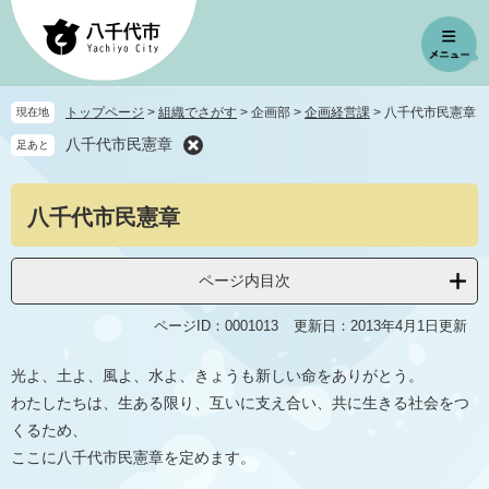
ペ
メ
ー
ニ
ジ
ュ
の
ー
先
を
トップページ
>
組織でさがす
>
企画部
>
企画経営課
>
八千代市民憲章
現在地
頭
飛
八千代市民憲章
足あと
で
ば
す
し
。
て
本
八千代市民憲章
本
文
文
へ
ページ内目次
ページID：0001013
更新日：2013年4月1日更新
光よ、土よ、風よ、水よ、きょうも新しい命をありがとう。
わたしたちは、生ある限り、互いに支え合い、共に生きる社会をつ
くるため、
ここに八千代市民憲章を定めます。