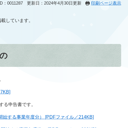
：0011287
更新日：2024年4月30日更新
印刷ページ表示
掲載しています。
の
。
KB]
する申告書です。
始する事業年度分） [PDFファイル／214KB]