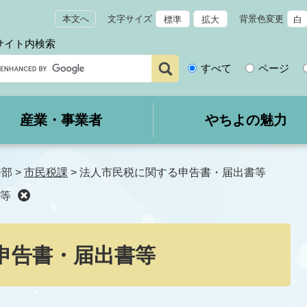
本文へ
文字サイズ
背景色変更
標準
拡大
白
サイト内検索
サ
すべて
ページ
イ
ト
内
産業・事業者
やちよの魅力
検
索
務部
>
市民税課
>
法人市民税に関する申告書・届出書等
等
申告書・届出書等