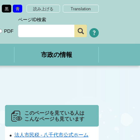
黒
青
読み上げる
Translation
ページID検索
PDF
市政の情報
このページを見ている人は
こんなページも見ています
法人市民税 - 八千代市公式ホーム