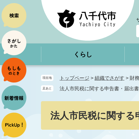
ペ
メ
ー
ニ
ジ
ュ
の
ー
先
を
頭
飛
で
ば
くらし
す
し
。
て
本
文
トップページ
>
組織でさがす
>
財
現在地
へ
法人市民税に関する申告書・届出書
足あと
本
文
法人市民税に関する