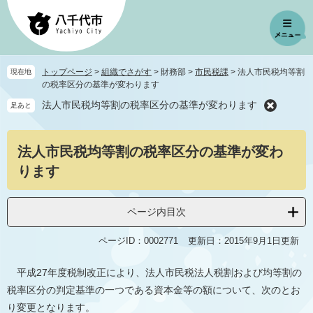
ペ
メ
ー
ニ
ジ
ュ
の
ー
先
を
トップページ
>
組織でさがす
>
財務部
>
市民税課
>
法人市民税均等割
現在地
頭
飛
の税率区分の基準が変わります
で
ば
法人市民税均等割の税率区分の基準が変わります
足あと
す
し
。
て
本
本
法人市民税均等割の税率区分の基準が変わ
文
文
へ
ります
ページ内目次
ページID：0002771
更新日：2015年9月1日更新
平成27年度税制改正により、法人市民税法人税割および均等割の
税率区分の判定基準の一つである資本金等の額について、次のとお
り変更となります。