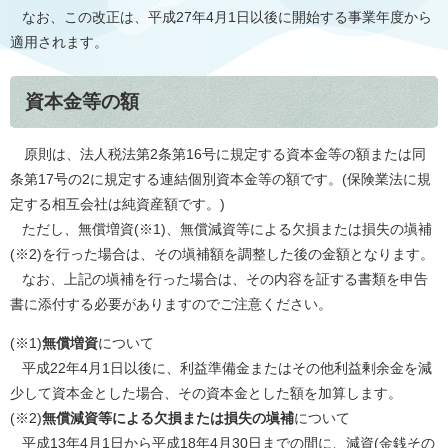
なお、この改正は、平成27年4月1日以後に開始する事業年度から
適用されます。
資本金等の額
原則は、法人税法第2条第16号に規定する資本金等の額または同
条第17号の2に規定する連結個別資本金等の額です。(保険業法に規
定する相互会社は純資産額です。)
ただし、無償増資(※1)、無償減資等による欠損または損失の塡補
(※2)を行った場合は、その塡補額を調整した後の金額となります。
なお、上記の塡補を行った場合は、その内容を証する書類を申告
書に添付する必要がありますのでご注意ください。
(※1)
無償増資
について
平成22年4月1日以後に、利益準備金またはその他利益剰余金を減
少して資本金とした場合、その資本金とした額を加算します。
(※2)
無償減資等による欠損または損失の塡補
について
平成13年4月1日から平成18年4月30日までの間に、減資(金銭その