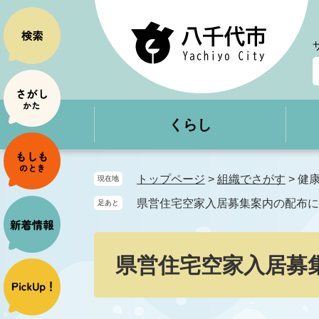
ペ
メ
ー
ニ
ジ
ュ
の
ー
先
を
頭
飛
で
ば
くらし
す
し
。
て
本
文
トップページ
>
組織でさがす
>
健
現在地
へ
県営住宅空家入居募集案内の配布に
足あと
本
文
県営住宅空家入居募