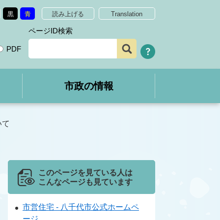
黒
青
読み上げる
Translation
ページID検索
PDF
市政の情報
いて
このページを見ている人は
こんなページも見ています
市営住宅 - 八千代市公式ホームペ
ージ