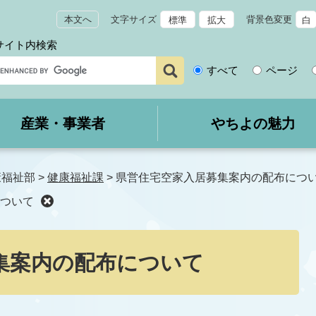
本文へ
文字サイズ
背景色変更
標準
拡大
白
サイト内検索
サ
すべて
ページ
イ
ト
内
産業・事業者
やちよの魅力
検
索
康福祉部
>
健康福祉課
>
県営住宅空家入居募集案内の配布につ
ついて
集案内の配布について