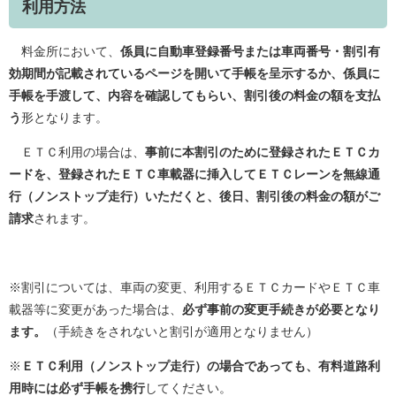
利用方法
料金所において、
係員に自動車登録番号または車両番号・割引有
効期間が記載されているページを開いて手帳を呈示するか、係員に
手帳を手渡して、内容を確認してもらい、割引後の料金の額を支払
う
形となります。
ＥＴＣ利用の場合は、
事前に本割引のために登録されたＥＴＣカ
ードを、登録されたＥＴＣ車載器に挿入してＥＴＣレーンを無線通
行（ノンストップ走行）いただくと、後日、割引後の料金の額がご
請求
されます。
※割引については、車両の変更、利用するＥＴＣカードやＥＴＣ車
載器等に変更があった場合は、
必ず事前の変更手続きが必要となり
ます。
（手続きをされないと割引が適用となりません）
※
ＥＴＣ利用（ノンストップ走行）の場合であっても、有料道路利
用時には必ず手帳を携行
してください。