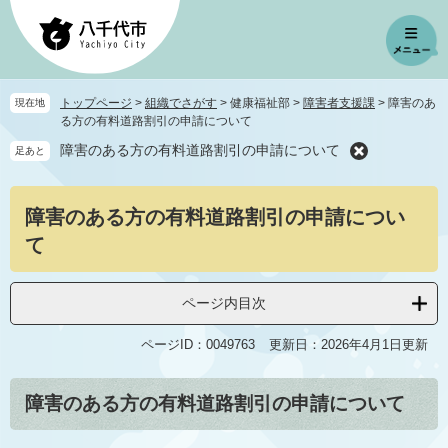
ペ
メ
ー
ニ
ジ
ュ
の
ー
先
を
トップページ
>
組織でさがす
>
健康福祉部
>
障害者支援課
>
障害のあ
現在地
頭
飛
る方の有料道路割引の申請について
で
ば
障害のある方の有料道路割引の申請について
足あと
す
し
。
て
本
本
障害のある方の有料道路割引の申請につい
文
文
へ
て
ページ内目次
ページID：0049763
更新日：2026年4月1日更新
障害のある方の有料道路割引の申請について