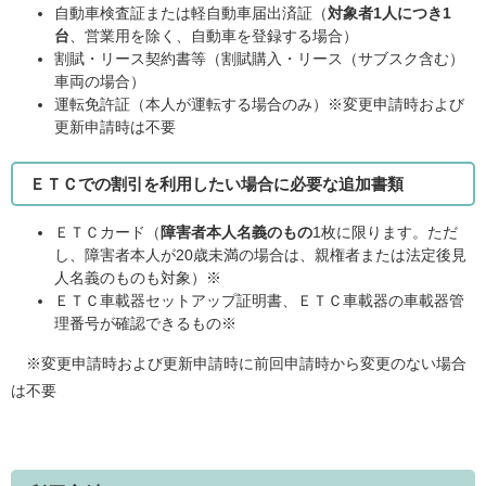
自動車検査証または軽自動車届出済証（
対象者1人につき1
台
、営業用を除く、自動車を登録する場合）
割賦・リース契約書等（割賦購入・リース（サブスク含む）
車両の場合）
運転免許証（本人が運転する場合のみ）※変更申請時および
更新申請時は不要
ＥＴＣでの割引を利用したい場合に必要な追加書類
ＥＴＣカード（
障害者本人名義のもの
1枚に限ります。ただ
し、障害者本人が20歳未満の場合は、親権者または法定後見
人名義のものも対象）※
ＥＴＣ車載器セットアップ証明書、ＥＴＣ車載器の車載器管
理番号が確認できるもの※
※変更申請時および更新申請時に前回申請時から変更のない場合
は不要