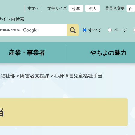
本文へ
文字サイズ
背景色変更
標準
拡大
白
サイト内検索
サ
すべて
ページ
イ
ト
内
産業・事業者
やちよの魅力
検
索
康福祉部
>
障害者支援課
>
心身障害児童福祉手当
当