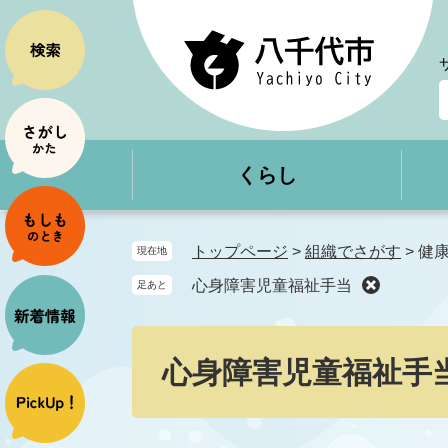
ペ
メ
ー
ニ
ジ
ュ
の
ー
先
を
頭
飛
で
ば
くらし
す
し
。
て
本
文
トップページ
>
組織でさがす
>
健
現在地
へ
心身障害児童福祉手当
足あと
本
文
心身障害児童福祉手