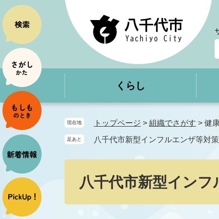
ペ
メ
ー
ニ
ジ
ュ
の
ー
先
を
頭
飛
で
ば
くらし
す
し
。
て
本
文
トップページ
>
組織でさがす
>
健
現在地
へ
八千代市新型インフルエンザ等対策
足あと
本
文
八千代市新型インフ