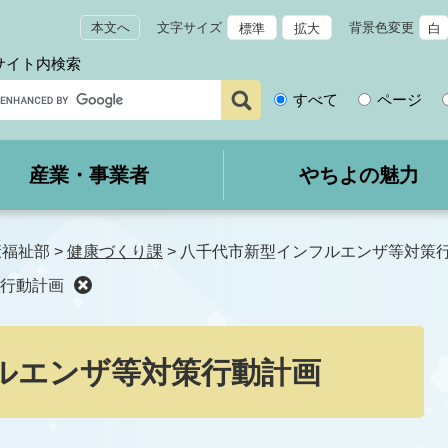
本文へ
文字サイズ
背景色変更
標準
拡大
白
サイト内検索
サ
すべて
ページ
イ
ト
内
産業・事業者
やちよの魅力
検
索
康福祉部
>
健康づくり課
>
八千代市新型インフルエンザ等対策
行動計画
ルエンザ等対策行動計画