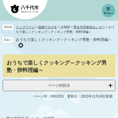
ペ
メ
ー
ニ
ジ
ュ
の
ー
先
を
トップページ
>
組織でさがす
>
企画部
>
男女共同参画センター
>
おう
現在地
頭
飛
ちで楽しくクッキング～クッキング男塾・卵料理編～
で
ば
おうちで楽しくクッキング～クッキング男塾・卵料理編～
足あと
す
し
。
て
本
本
文
おうちで楽しくクッキング～クッキング男
文
へ
塾・卵料理編～
ページ内目次
ページID：0001253
更新日：2021年11月24日更新