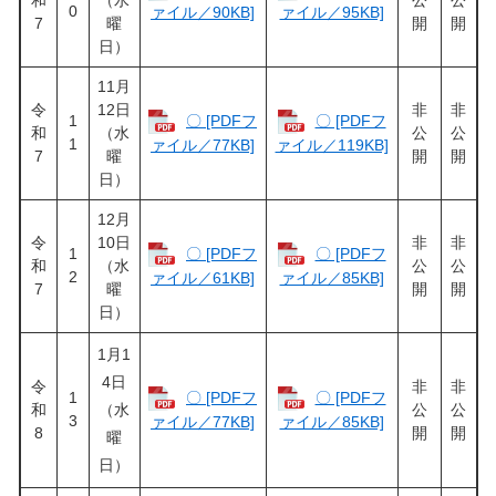
和
（水
公
公
0
ァイル／90KB]
ァイル／95KB]
7
曜
開
開
日）
11月
令
12日
非
非
1
〇 [PDFフ
〇 [PDFフ
和
（水
公
公
1
ァイル／77KB]
ァイル／119KB]
7
曜
開
開
日）
12月
令
10日
非
非
1
〇 [PDFフ
〇 [PDFフ
和
（水
公
公
2
ァイル／61KB]
ァイル／85KB]
7
曜
開
開
日）
1月1
4日
令
非
非
1
〇 [PDFフ
〇 [PDFフ
和
（水
公
公
3
ァイル／77KB]
ァイル／85KB]
8
開
開
曜
日）