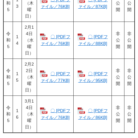
和
（木
公
公
3
ァイル／76KB]
ァイル／87KB]
5
曜
開
開
日）
2月1
令
4日
非
非
1
〇 [PDFフ
〇 [PDFフ
和
（水
公
公
4
ァイル／76KB]
ァイル／88KB]
5
曜
開
開
日）
2月2
令
2日
非
非
1
〇 [PDFフ
〇 [PDFフ
和
（木
公
公
5
ァイル／77KB]
ァイル／95KB]
5
曜
開
開
日）
3月1
令
4日
非
非
1
〇 [PDFフ
〇 [PDFフ
和
（木
公
公
6
ァイル／76KB]
ァイル／86KB]
5
曜
開
開
日）