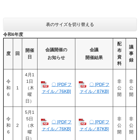
表のサイズを切り替える
令和6年度
配
議
会議開催の
会議
開催
布
度
回
事
日
資
お知らせ
開催結果
録
料
4月1
令
1日
非
非
〇 [PDFフ
〇 [PDFフ
和
1
（木
公
公
ァイル／76KB]
ァイル／87KB]
6
曜
開
開
日）
5月1
令
5日
非
非
〇 [PDFフ
〇 [PDFフ
和
2
（水
公
公
ァイル／76KB]
ァイル／87KB]
6
曜
開
開
日）