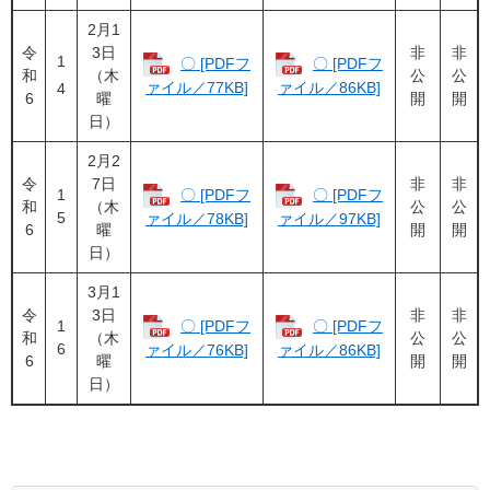
2月1
令
3日
非
非
1
〇 [PDFフ
〇 [PDFフ
和
（木
公
公
ァイル／77KB]
ァイル／86KB]
4
6
曜
開
開
日）
2月2
令
7日
非
非
1
〇 [PDFフ
〇 [PDFフ
和
（木
公
公
5
ァイル／78KB]
ァイル／97KB]
6
曜
開
開
日）
3月1
令
3日
非
非
1
〇 [PDFフ
〇 [PDFフ
和
（木
公
公
6
ァイル／76KB]
ァイル／86KB]
6
曜
開
開
日）