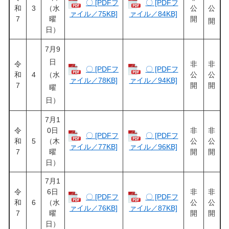
〇 [PDFフ
〇 [PDFフ
和
3
（水
公
公
ァイル／75KB]
ァイル／84KB]
7
曜
開
開
日）
7月9
日
令
非
非
〇 [PDFフ
〇 [PDFフ
和
4
（水
公
公
ァイル／78KB]
ァイル／94KB]
7
開
開
曜
日）
7月1
令
0日
非
非
〇 [PDFフ
〇 [PDFフ
和
5
（木
公
公
ァイル／77KB]
ァイル／96KB]
7
曜
開
開
日）
7月1
令
6日
非
非
〇 [PDFフ
〇 [PDFフ
和
6
（水
公
公
ァイル／76KB]
ァイル／87KB]
7
曜
開
開
日）