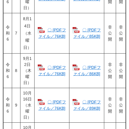
6
曜
開
開
日）
8月1
4日
令
非
非
〇 [PDFフ
〇 [PDFフ
和
7
（水
公
公
ァイル／76KB]
ァイル／85KB]
6
開
開
曜
日）
9月1
令
2日
非
非
〇 [PDFフ
〇 [PDFフ
和
8
（木
公
公
ァイル／76KB]
ァイル／86KB]
6
曜
開
開
日）
10月
令
16日
非
非
〇 [PDFフ
〇 [PDFフ
和
9
（水
公
公
ァイル／76KB]
ァイル／89KB]
6
曜
開
開
日）
10月