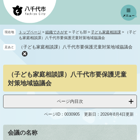
ペ
メ
ー
ニ
ジ
ュ
の
ー
先
を
トップページ
>
組織でさがす
>
子ども部
>
子ども家庭相談課
>
（子ど
現在地
頭
飛
も家庭相談課）八千代市要保護児童対策地域協議会
で
ば
（子ども家庭相談課）八千代市要保護児童対策地域協議会
足あと
す
し
。
て
本
本
文
（子ども家庭相談課）八千代市要保護児童
文
へ
対策地域協議会
ページ内目次
ページID：0030905
更新日：2026年8月4日更新
会議の名称