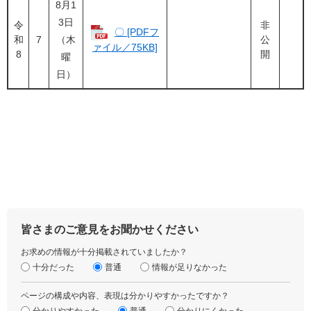
8月1
3日
令
非
〇 [PDFフ
和
7
（木
公
ァイル／75KB]
8
開
曜
日）
皆さまのご意見をお聞かせください
お求めの情報が十分掲載されていましたか？
十分だった
普通
情報が足りなかった
ページの構成や内容、表現は分かりやすかったですか？
分かりやすかった
普通
分かりにくかった