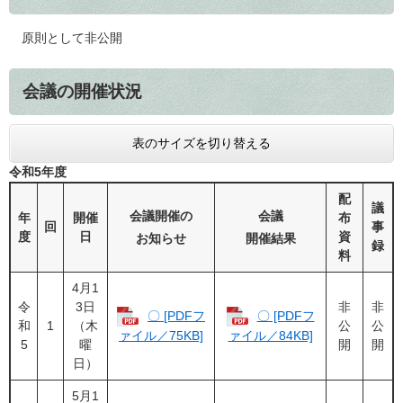
原則として非公開
会議の開催状況
表のサイズを切り替える
令和5年度
配
議
会議開催の
会議
年
開催
布
回
事
度
日
資
お知らせ
開催結果
録
料
4月1
令
3日
非
非
〇 [PDFフ
〇 [PDFフ
和
1
（木
公
公
ァイル／75KB]
ァイル／84KB]
5
曜
開
開
日）
5月1