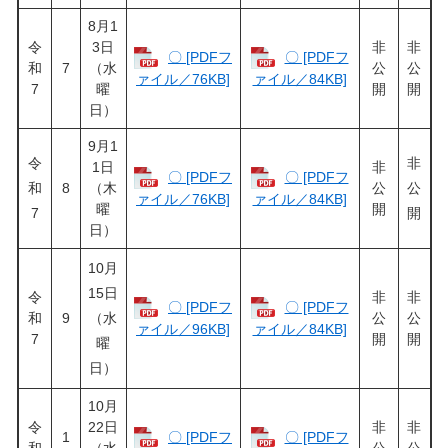
8月1
令
3日
非
非
〇 [PDFフ
〇 [PDFフ
和
7
（水
公
公
ァイル／76KB]
ァイル／84KB]
7
曜
開
開
日）
9月1
令
非
1日
非
〇 [PDFフ
〇 [PDFフ
和
8
（木
公
公
ァイル／76KB]
ァイル／84KB]
曜
開
7
開
日）
10月
15日
令
非
非
〇 [PDFフ
〇 [PDFフ
和
9
（水
公
公
ァイル／96KB]
ァイル／84KB]
7
開
開
曜
日）
10月
令
22日
非
非
1
〇 [PDFフ
〇 [PDFフ