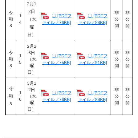
2月1
2日
令
非
非
1
〇 [PDFフ
〇 [PDFフ
和
（木
公
公
4
ァイル／76KB]
ァイル／84KB]
8
開
開
曜
日）
2月2
令
6日
非
非
1
〇 [PDFフ
〇 [PDFフ
和
（木
公
公
5
ァイル／75KB]
ァイル／91KB]
8
曜
開
開
日）
3月1
令
2日
非
非
1
〇 [PDFフ
〇 [PDFフ
和
（木
公
公
6
ァイル／76KB]
ァイル／84KB]
曜
開
開
8
日）