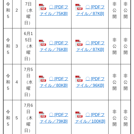
令
7日
非
非
〇 [PDFフ
〇 [PDFフ
和
2
（水
公
公
ァイル／75KB]
ァイル／87KB]
5
曜
開
開
日）
6月1
令
5日
非
非
〇 [PDFフ
〇 [PDFフ
和
3
（木
公
公
ァイル／76KB]
ァイル／87KB]
5
曜
開
開
日）
7月5
令
日
非
非
〇 [PDFフ
〇 [PDFフ
和
4
（水
公
公
ァイル／80KB]
ァイル／96KB]
5
曜
開
開
日）
7月6
令
日
非
非
〇 [PDFフ
〇 [PDFフ
和
5
（木
公
公
ァイル／79KB]
ァイル／100KB]
5
曜
開
開
日）