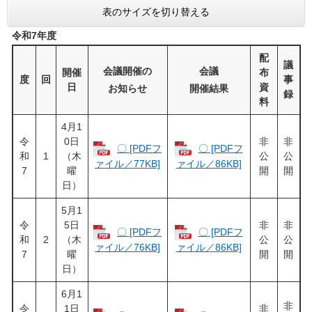
表のサイズを切り替える
令和7年度
配
議
会議開催の
会議
開催
布
度
回
事
日
資
お知らせ
開催結果
録
料
4月1
令
0日
非
非
〇 [PDFフ
〇 [PDFフ
和
1
（木
公
公
ァイル／77KB]
ァイル／86KB]
7
曜
開
開
日）
5月1
令
5日
非
非
〇 [PDFフ
〇 [PDFフ
和
2
（木
公
公
ァイル／76KB]
ァイル／86KB]
7
曜
開
開
日）
6月1
非
令
1日
非