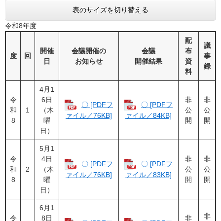
表のサイズを切り替える
令和8年度
配
議
開催
会議開催の
会議
布
度
回
事
日
お知らせ
開催結果
資
録
料
4月1
令
6日
非
非
〇 [PDFフ
〇 [PDFフ
和
1
（木
公
公
ァイル／76KB]
ァイル／84KB]
8
曜
開
開
日）
5月1
令
4日
非
非
〇 [PDFフ
〇 [PDFフ
和
2
（木
公
公
ァイル／76KB]
ァイル／83KB]
8
曜
開
開
日）
6月1
非
令
8日
非