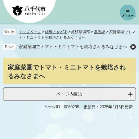
ペ
メ
ー
ニ
ジ
ュ
の
ー
先
を
トップページ
>
組織でさがす
>
経済環境部
>
農政課
>
家庭菜園でトマ
現在地
頭
飛
ト・ミニトマトを栽培されるみなさまへ
で
ば
家庭菜園でトマト・ミニトマトを栽培されるみなさまへ
足あと
す
し
。
て
本
本
家庭菜園でトマト・ミニトマトを栽培され
文
文
へ
るみなさまへ
ページ内目次
ページID：0060295
更新日：2025年2月5日更新