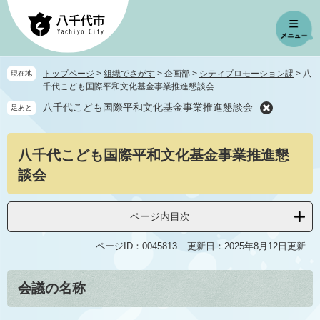
ペ
メ
ー
ニ
ジ
ュ
の
ー
先
を
トップページ
>
組織でさがす
>
企画部
>
シティプロモーション課
>
八
現在地
頭
飛
千代こども国際平和文化基金事業推進懇談会
で
ば
八千代こども国際平和文化基金事業推進懇談会
足あと
す
し
。
て
本
本
八千代こども国際平和文化基金事業推進懇
文
文
へ
談会
ページ内目次
ページID：0045813
更新日：2025年8月12日更新
会議の名称