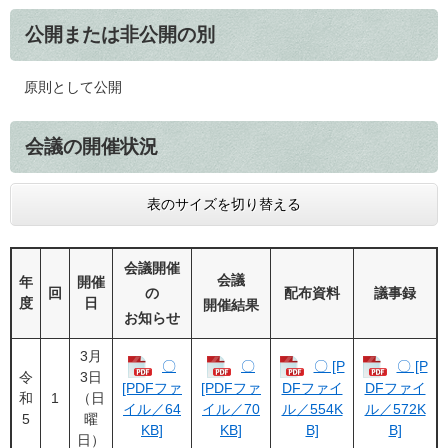
公開または非公開の別
原則として公開
会議の開催状況
表のサイズを切り替える
会議開催
会議
年
開催
回
の
配布資料
議事録
度
日
開催結果
お知らせ
3月
〇
〇
〇 [P
〇 [P
令
3日
[PDFファ
[PDFファ
DFファイ
DFファイ
和
1
（日
イル／64
イル／70
ル／554K
ル／572K
5
曜
KB]
KB]
B]
B]
日）