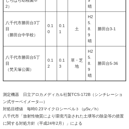
しろばら幼稚園※
9
2）
晴
H2
八千代市勝田台3丁
5.
0.1
0.1
目
土
8.
勝田台3-1
0
1
（勝田台中学校）
9
晴
H2
八千代市勝田台5丁
5.
0.1
0.1
草・芝
目
8.
勝田台5-36
2
3
地
（梵天塚公園）
9
晴
測定機器 日立アロカメディカル社製TCS-172B（シンチレーショ
ン式サーベイメータ―）
対処目標値 毎時0.23マイクロシーベルト（μSv／h）
八千代市「放射性物質により環境汚染された土壌等の除染等の措置
に関する対処方針（平成24年2月）」による