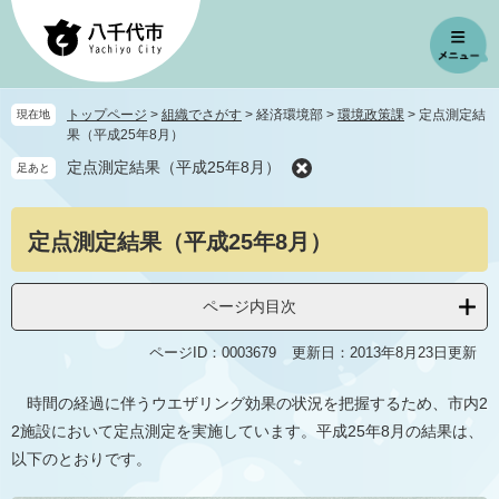
ペ
メ
ー
ニ
ジ
ュ
の
ー
先
を
トップページ
>
組織でさがす
>
経済環境部
>
環境政策課
>
定点測定結
現在地
頭
飛
果（平成25年8月）
で
ば
定点測定結果（平成25年8月）
足あと
す
し
。
て
本
本
定点測定結果（平成25年8月）
文
文
へ
ページ内目次
ページID：0003679
更新日：2013年8月23日更新
時間の経過に伴うウエザリング効果の状況を把握するため、市内2
2施設において定点測定を実施しています。平成25年8月の結果は、
以下のとおりです。