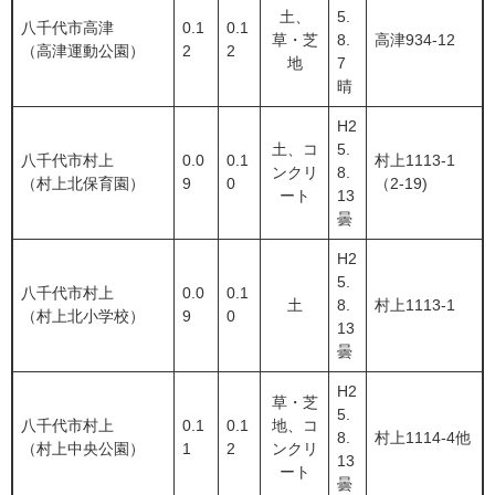
土、
5.
八千代市高津
0.1
0.1
草・芝
8.
高津934-12
（高津運動公園）
2
2
地
7
晴
H2
土、コ
5.
八千代市村上
0.0
0.1
村上1113-1
ンクリ
8.
（村上北保育園）
9
0
（2-19)
ート
13
曇
H2
5.
八千代市村上
0.0
0.1
土
8.
村上1113-1
（村上北小学校）
9
0
13
曇
H2
草・芝
5.
八千代市村上
0.1
0.1
地、コ
8.
村上1114-4他
（村上中央公園）
1
2
ンクリ
13
ート
曇