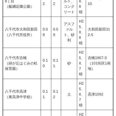
8丁目
ルト、
8.
2
2
10
（飯綱近隣公園）
コンク
8
リート
晴
H2
アスフ
5.
八千代市大和田新田
0.0
0.0
ァル
大和田新田31
8.
（八千代市役所）
8
9
ト、砂
2-5
8
利
晴
H2
八千代市吉橋
5.
吉橋1867-3
0.1
0.1
（緑が丘はぐみの杜
砂
8.
（101街区1画
0
1
保育園）
7
地）
晴
H2
5.
八千代市高津
0.1
0.1
土
8.
高津1092
（東高津中学校）
1
2
7
晴
H2