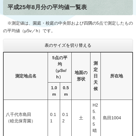
平成25年8月分の平均値一覧表
※測定値は、園庭・校庭の中央部および四隅の5点で測定したもの
の平均値（μSv／h）です。
表のサイズを切り替える
5点の平
測
均
定
（μSv/
地面の
測定地点名
日
所在地
h）
形状
天
1.0
0.5
候
m
m
H2
5.
八千代市島田
0.1
0.1
土
8.
島田1004
（睦北保育園）
1
2
5
晴