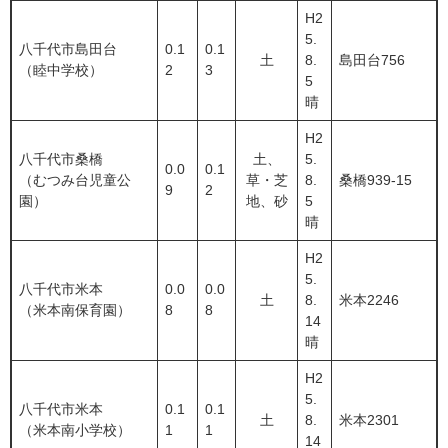
H2
5.
八千代市島田台
0.1
0.1
土
8.
島田台756
（睦中学校）
2
3
5
晴
H2
八千代市桑橋
土、
5.
0.0
0.1
（むつみ台児童公
草・芝
8.
桑橋939-15
9
2
園）
地、砂
5
晴
H2
5.
八千代市米本
0.0
0.0
土
8.
米本2246
（米本南保育園）
8
8
14
晴
H2
5.
八千代市米本
0.1
0.1
土
8.
米本2301
（米本南小学校）
1
1
14