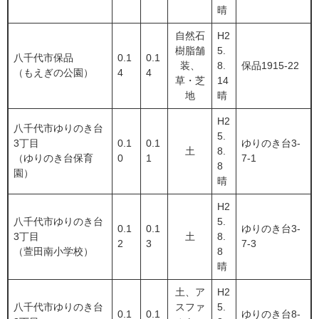
晴
自然石
H2
樹脂舗
5.
八千代市保品
0.1
0.1
装、
8.
保品1915-22
（もえぎの公園）
4
4
草・芝
14
地
晴
H2
八千代市ゆりのき台
5.
3丁目
0.1
0.1
ゆりのき台3-
土
8.
（ゆりのき台保育
0
1
7-1
8
園）
晴
H2
八千代市ゆりのき台
5.
0.1
0.1
ゆりのき台3-
3丁目
土
8.
2
3
7-3
（萱田南小学校）
8
晴
土、ア
H2
八千代市ゆりのき台
スファ
5.
0.1
0.1
ゆりのき台8-