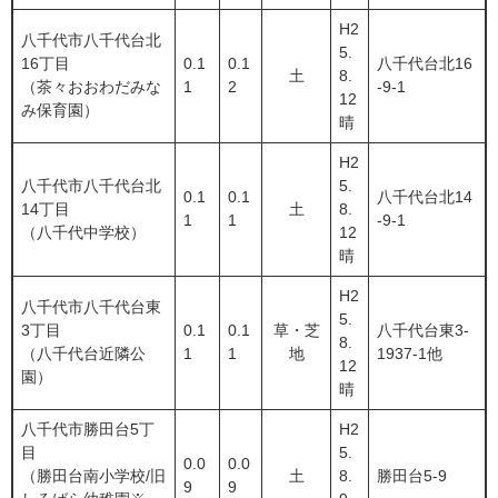
H2
八千代市八千代台北
5.
16丁目
0.1
0.1
八千代台北16
土
8.
（茶々おおわだみな
1
2
-9-1
12
み保育園）
晴
H2
八千代市八千代台北
5.
0.1
0.1
八千代台北14
14丁目
土
8.
1
1
-9-1
（八千代中学校）
12
晴
H2
八千代市八千代台東
5.
3丁目
0.1
0.1
草・芝
八千代台東3-
8.
（八千代台近隣公
1
1
地
1937-1他
12
園）
晴
八千代市勝田台5丁
H2
目
5.
0.0
0.0
（勝田台南小学校/旧
土
8.
勝田台5-9
9
9