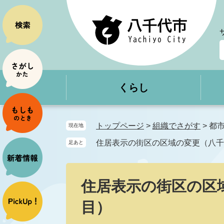
ペ
メ
ー
ニ
ジ
ュ
の
ー
先
を
頭
飛
で
ば
くらし
す
し
。
て
本
文
トップページ
>
組織でさがす
>
都
現在地
へ
住居表示の街区の区域の変更（八千
足あと
本
文
住居表示の街区の区
目）