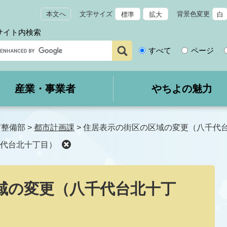
本文へ
文字サイズ
背景色変更
標準
拡大
白
サイト内検索
サ
すべて
ページ
イ
ト
内
産業・事業者
やちよの魅力
検
索
市整備部
>
都市計画課
>
住居表示の街区の区域の変更（八千代
代台北十丁目）
域の変更（八千代台北十丁