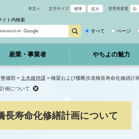
本文へ
文字サイズ
背景色変更
標準
拡大
白
サイト内検索
サ
すべて
ページ
イ
ト
内
産業・事業者
やちよの魅力
検
索
市整備部
>
土木維持課
>
橋梁および横断歩道橋長寿命化修繕計
計画について
橋長寿命化修繕計画について