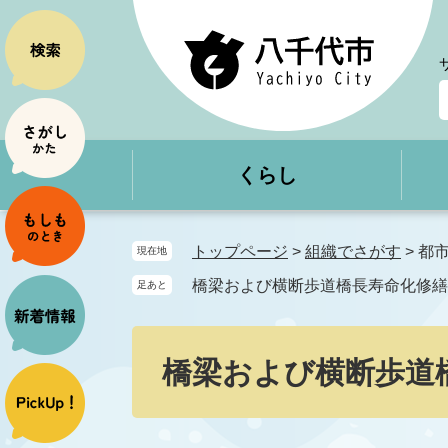
ペ
メ
ー
ニ
ジ
ュ
の
ー
先
を
頭
飛
で
ば
くらし
す
し
。
て
本
文
トップページ
>
組織でさがす
>
都
現在地
へ
橋梁および横断歩道橋長寿命化修繕
足あと
本
文
橋梁および横断歩道