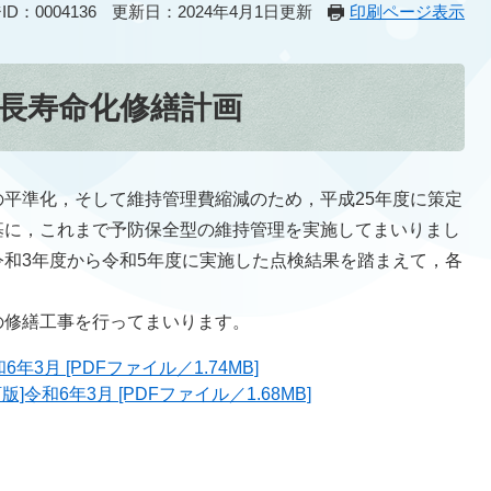
D：0004136
更新日：2024年4月1日更新
印刷ページ表示
長寿命化修繕計画
平準化，そして維持管理費縮減のため，平成25年度に策定
基に，これまで予防保全型の維持管理を実施してまいりまし
和3年度から令和5年度に実施した点検結果を踏まえて，各
修繕工事を行ってまいります。
3月 [PDFファイル／1.74MB]
令和6年3月 [PDFファイル／1.68MB]