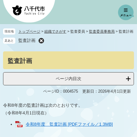
ペ
メ
ー
ニ
ジ
ュ
の
ー
先
を
トップページ
>
組織でさがす
>
監査委員
>
監査委員事務局
>
監査計画
現在地
頭
飛
監査計画
足あと
で
ば
す
し
。
て
本
監査計画
本
文
文
へ
ページ内目次
ページID：0004575
更新日：2026年4月1日更新
令和8年度の監査計画は次のとおりです。
（令和8年4月1日現在）
令和8年度 監査計画 [PDFファイル／1.3MB]