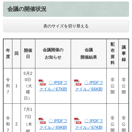
会議の開催状況
表のサイズを切り替える
配
議
会議開催の
会議
年
開催
布
回
事
度
日
資
お知らせ
開催結果
録
料
5月2
令
0日
非
非
〇 [PDFフ
〇 [PDFフ
和
1
（火
公
公
ァイル／67KB]
ァイル／66KB]
7
曜
開
開
日）
7月1
7日
令
非
非
〇 [PDFフ
〇 [PDFフ
和
2
（木
公
公
ァイル／69KB]
ァイル／67KB]
7
開
開
曜