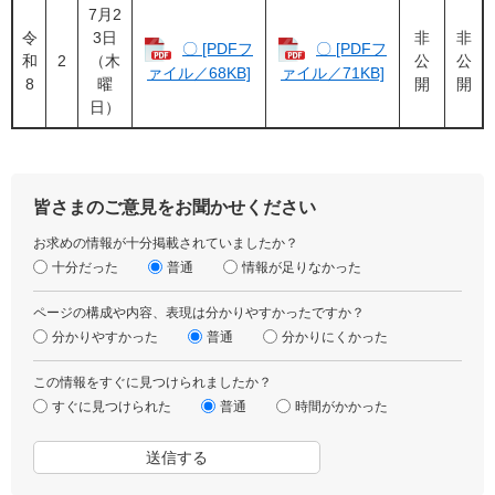
7月2
令
3日
非
非
〇 [PDFフ
〇 [PDFフ
和
2
（木
公
公
ァイル／68KB]
ァイル／71KB]
8
曜
開
開
日）
皆さまのご意見をお聞かせください
お求めの情報が十分掲載されていましたか？
十分だった
普通
情報が足りなかった
ページの構成や内容、表現は分かりやすかったですか？
分かりやすかった
普通
分かりにくかった
この情報をすぐに見つけられましたか？
すぐに見つけられた
普通
時間がかかった