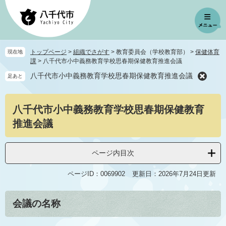
ペ
メ
ー
ニ
ジ
ュ
の
ー
先
を
トップページ
>
組織でさがす
>
教育委員会（学校教育部）
>
保健体育
現在地
頭
飛
課
>
八千代市小中義務教育学校思春期保健教育推進会議
で
ば
八千代市小中義務教育学校思春期保健教育推進会議
足あと
す
し
。
て
本
本
八千代市小中義務教育学校思春期保健教育
文
文
へ
推進会議
ページ内目次
ページID：0069902
更新日：2026年7月24日更新
会議の名称