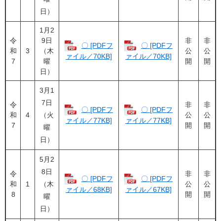
日）
1月2
令
9日
非
非
〇 [PDFフ
〇 [PDFフ
和
3
（木
公
公
ァイル／70KB]
ァイル／70KB]
7
曜
開
開
日）
3月1
7日
令
非
非
〇 [PDFフ
〇 [PDFフ
和
4
（火
公
公
ァイル／77KB]
ァイル／77KB]
7
開
開
曜
日）
5月2
8日
令
非
非
〇 [PDFフ
〇 [PDFフ
和
1
（木
公
公
ァイル／68KB]
ァイル／67KB]
8
開
開
曜
日）