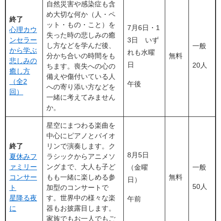
自然災害や感染症も含
め大切な何か（人・ペ
終了
ット・もの・こと）を
7月6日・1
心理カウ
失った時の悲しみの癒
ンセラー
3日 いず
し方などを学んだ後、
一般
から学ぶ
れも水曜
分かち合いの時間をも
無料
悲しみの
日
20人
ちます。喪失への心の
癒し方
備えや傷付いている人
（全2
午後
への寄り添い方などを
回）
一緒に考えてみません
か。
星空にまつわる楽曲を
中心にピアノとバイオ
終了
リンで演奏します。ク
8月5日
夏休みフ
ラシックからアニメソ
ァミリー
ングまで、大人も子ど
（金曜
一般
コンサー
もも一緒に楽しめる参
無料
日）
50人
ト
加型のコンサートで
星降る夜
す。世界中の様々な楽
午前
に
器もお披露目します。
家族でもお一人でもご