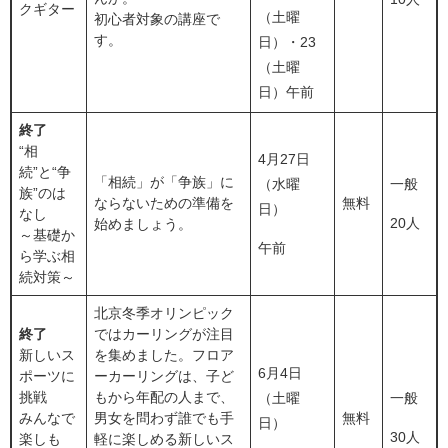
クギター
（土曜
初心者対象の講座で
す。
日）・23
（土曜
日）午前
終了
“相
4月27日
続”と“争
「相続」が「争族」に
（水曜
一般
族”のは
ならないための準備を
無料
日）
なし
20人
始めましょう。
～基礎か
午前
ら学ぶ相
続対策～
北京冬季オリンピック
終了
ではカーリングが注目
新しいス
を集めました。フロア
6月4日
ポーツに
ーカーリングは、子ど
挑戦
もから年配の人まで、
（土曜
一般
みんなで
男女を問わず誰でも手
無料
日）
30人
楽しも
軽に楽しめる新しいス