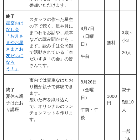
参加いただけます。
終了
スタッフの作った星空
星空おは
の下で聴く、星や月に
8月7日
なし会
まつわるお話や、絵本
3歳～
「お月さ
（日曜
などの読み聞かせをし
小3
まやお星
無料
日）
ます。読み手は公民館
さまとお
で活動されている「本
20人
友だちに
午前
だいすき！の会」の皆
なろ
さんです。
う！」
市内では貴重なはたお
8月26日
り機が親子で体験でき
終了
（金曜
親子
ます。
夏休み親
1000
日）
裂いた布を織り込ん
5組10
子はたお
円
で、オリジナルのラン
り講座
午前・午
人
チョンマットを作りま
後
す。
一般
（本