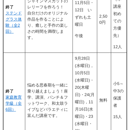
シャインマスカットの
11月5日・
講座
終了
レリーフを作ろう！
12日 い
ステンド
自分だけのオリジナル
初め
2,50
ずれも土
グラス体
作品を作ることによ
ての
0円
曜日
験（全2
り、癒しと手作の楽し
方優
回）
さの時間を満喫しま
先）
午後
す。
12人
9月28日
(水曜日)，
10月5日
(水曜日)・
小5～
悩める思春期を一緒に
20(木曜
中3の
終了
乗り越えましょう！座
日)・24(月
家庭教育
学、講演、パンチ＆フ
保護
無料
曜日)，11
学級（全
ットワーク、和太鼓ラ
者
月16日​(水
6回）
イブなどバラエティに
富んだ講座です。
曜日)・23
15人
(水曜日・​