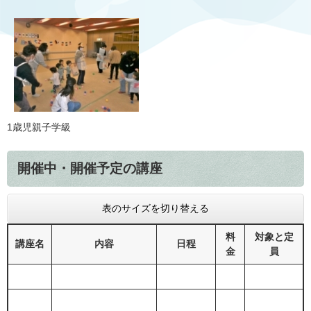
1歳児親子学級
開催中・開催予定の講座
表のサイズを切り替える
料
対象と定
講座名
内容
日程
金
員