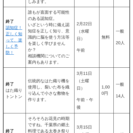
しみます。
誰もが直面する可能性
のある認知症。
終了
2月22日
いざという時に備え認
認知症！
知症を正しく知り、意
（水曜
一般
正しく知
識的に脳を使う方法等
無料
日）
って、楽
20人
を楽しく学びません
しく予
か？
午前
防！
相談機関についてのご
案内もあります。
3月11日
伝統的なはた織り機を
（土曜
終了
一般
使用し、裂いた布を織
1,00
日）
はた織り
り込んで小さな敷物を
0円
14人
トントン
作ります。
午前・午
後
そろそろお花見の時期
ですね。千葉県の郷土
3月15日
終了
料理である太巻き祭り