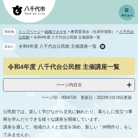
ペ
メ
ー
ニ
ジ
ュ
の
ー
先
を
トップページ
>
組織でさがす
>
教育委員会（生涯学習部）
>
八千代台
現在地
頭
飛
公民館
>
令和4年度 八千代台公民館 主催講座一覧
で
ば
令和4年度 八千代台公民館 主催講座一覧
足あと
す
し
。
て
本
本
令和4年度 八千代台公民館 主催講座一覧
文
文
へ
ページ内目次
ページID：0004726
更新日：2023年3月18日更新
公民館では、楽しく学びながら文化に触れたり、暮らしに役立つ事
柄を学んだりできる様々な講座を開催しています。
講座を通して、地域の人々と交流を深め、新しい「仲間作り」をし
てみませんか。