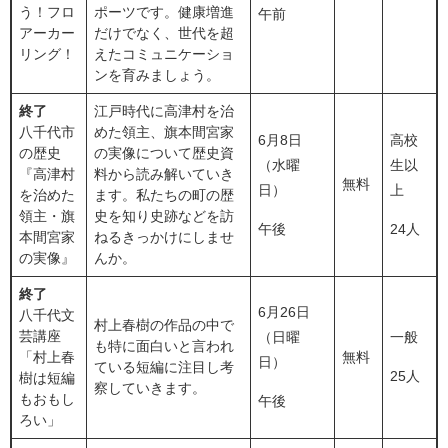
う！フロ
ポーツです。健康増進
午前
アーカー
だけでなく、世代を超
リング！
えたコミュニケーショ
ンを育みましょう。
終了
江戸時代に高津村を治
八千代市
めた領主、旗本間宮家
6月8日
高校
の歴史
の実像について歴史資
（水曜
生以
『高津村
料から読み解いていき
無料
日）
上
を治めた
ます。私たちの町の歴
領主・旗
史を知り史跡などを訪
午後
24人
本間宮家
ねるきっかけにしませ
の実像』
んか。
終了
6月26日
八千代文
村上春樹の作品の中で
芸講座
（日曜
一般
も特に面白いと言われ
「村上春
無料
日）
ている短編に注目し考
25人
樹は短編
察していきます。
もおもし
午後
ろい」