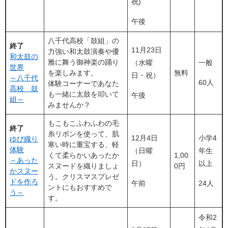
祝)
午後
八千代高校「鼓組」の
終了
11月23日
力強い和太鼓演奏や優
和太鼓の
雅に舞う御神楽の踊り
（水曜
一般
世界
を楽しみます。
無料
日・祝）
～八千代
60人
体験コーナーであなた
高校 鼓
も一緒に太鼓を叩いて
午後
組～
みませんか？
もこもこふわふわの毛
終了
糸リボンを使って、肌
12月4日
小学4
ゆび織り
寒い時に重宝する、軽
体験
（日曜
年生
くて柔らかいあったか
1,00
～あった
日）
以上
スヌードを織りましょ
0円
かスヌー
う。クリスマスプレゼ
ドを作ろ
午前
24人
ントにもおすすめで
う～
す。
令和2