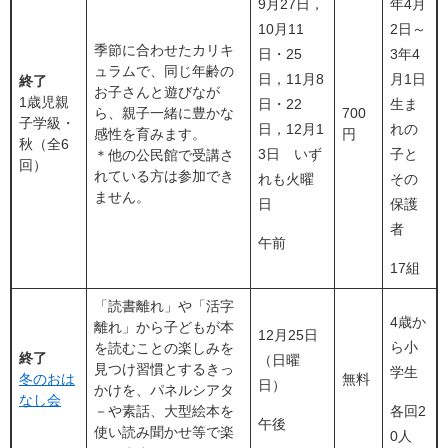
9月27日，
年4月
10月11
2日～
季節に合わせたカリキ
日・25
3年4
ュラムで、同じ年齢の
日，11月8
月1日
終了
お子さんと遊びなが
1歳児親
日・22
生ま
ら、親子一緒に豊かな
700
子学級・
日，12月1
れの
感性を育みます。
円
秋（全6
3日 いず
子と
＊他の公民館で受講さ
回）
れている方は参加でき
れも火曜
その
ません。
日
保護
者
午前
17組
「読書離れ」や「活字
4歳か
離れ」から子どもが本
12月25日
ら小
を読むことの楽しみを
終了
（日曜
見つけ習慣とするきっ
学生
冬のおは
無料
日）
かけを、パネルシアタ
なし会
－や素話、大型絵本を
各回2
午後
使い読み聞かせ等で楽
0人