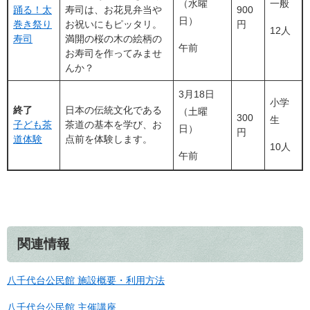
（水曜
一般
踊る！太
寿司は、お花見弁当や
900
日）
巻き祭り
お祝いにもピッタリ。
円
12人
寿司
満開の桜の木の絵柄の
午前
お寿司を作ってみませ
んか？
3月18日
小学
終了
日本の伝統文化である
（土曜
300
生
子ども茶
茶道の基本を学び、お
日）
円
道体験
点前を体験します。
10人
午前
関連情報
八千代台公民館 施設概要・利用方法
八千代台公民館 主催講座