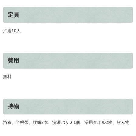
定員
抽選10人
費用
無料
持物
浴衣、半幅帯、腰紐2本、洗濯バサミ1個、浴用タオル2枚、飲み物