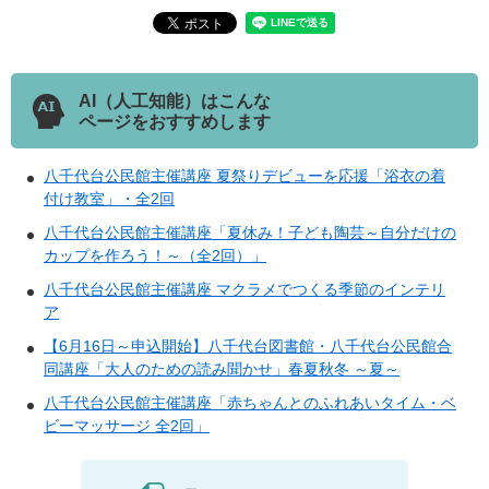
AI（人工知能）はこんな
ページをおすすめします
八千代台公民館主催講座 夏祭りデビューを応援「浴衣の着
付け教室」・全2回
八千代台公民館主催講座「夏休み！子ども陶芸～自分だけの
カップを作ろう！～（全2回）」
八千代台公民館主催講座 マクラメでつくる季節のインテリ
ア
【6月16日～申込開始】八千代台図書館・八千代台公民館合
同講座「大人のための読み聞かせ」春夏秋冬 ～夏～
八千代台公民館主催講座「赤ちゃんとのふれあいタイム・ベ
ビーマッサージ 全2回」