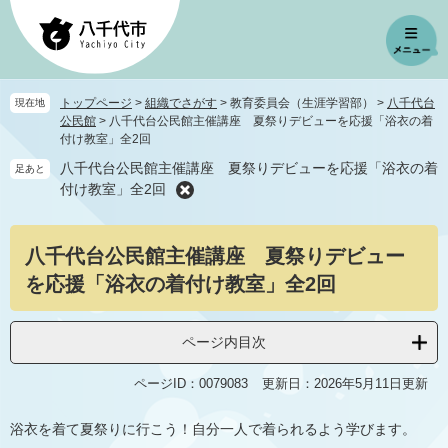
ペ
メ
ー
ニ
ジ
ュ
の
ー
先
を
トップページ
>
組織でさがす
>
教育委員会（生涯学習部）
>
八千代台
現在地
頭
飛
公民館
>
八千代台公民館主催講座 夏祭りデビューを応援「浴衣の着
で
ば
付け教室」全2回
す
し
八千代台公民館主催講座 夏祭りデビューを応援「浴衣の着
足あと
。
て
付け教室」全2回
本
文
本
へ
八千代台公民館主催講座 夏祭りデビュー
文
を応援「浴衣の着付け教室」全2回
ページ内目次
ページID：0079083
更新日：2026年5月11日更新
浴衣を着て夏祭りに行こう！自分一人で着られるよう学びます。