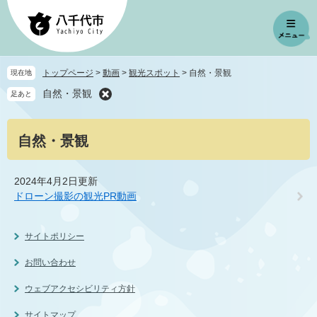
ペ
メ
ー
ニ
ジ
ュ
の
ー
先
を
トップページ
>
動画
>
観光スポット
>
自然・景観
現在地
頭
飛
自然・景観
足あと
で
ば
す
し
。
て
本
自然・景観
本
文
文
へ
2024年4月2日更新
ドローン撮影の観光PR動画
サイトポリシー
お問い合わせ
ウェブアクセシビリティ方針
サイトマップ