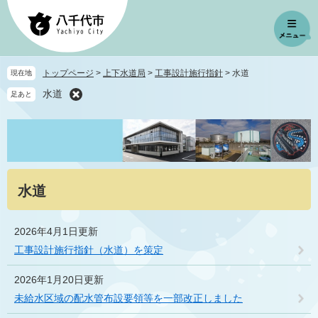
ペ
メ
ー
ニ
ジ
ュ
の
ー
先
を
トップページ
>
上下水道局
>
工事設計施行指針
>
水道
現在地
頭
飛
水道
足あと
で
ば
す
し
。
て
本
文
へ
本
水道
文
2026年4月1日更新
工事設計施行指針（水道）を策定
2026年1月20日更新
未給水区域の配水管布設要領等を一部改正しました