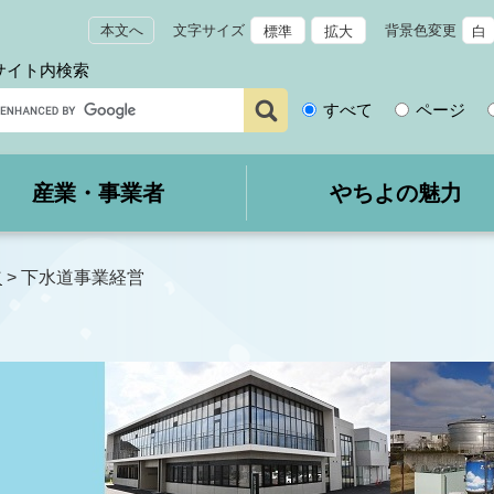
本文へ
文字サイズ
背景色変更
標準
拡大
白
サイト内検索
サ
すべて
ページ
イ
ト
内
産業・事業者
やちよの魅力
検
索
道
>
下水道事業経営