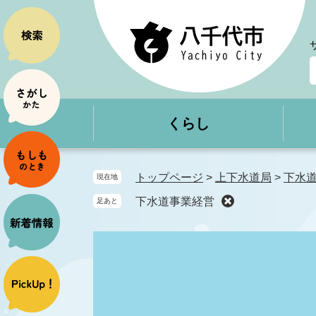
ペ
メ
ー
ニ
ジ
ュ
の
ー
先
を
頭
飛
で
ば
くらし
す
し
。
て
本
文
トップページ
>
上下水道局
>
下水
現在地
へ
下水道事業経営
足あと