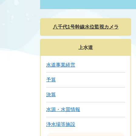
八千代1号幹線水位監視カメラ
上水道
水道事業経営
予算
決算
水源・水質情報
浄水場等施設