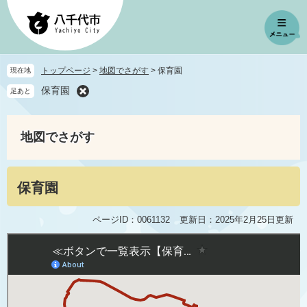
ペ
メ
ー
ニ
ジ
ュ
の
ー
先
を
トップページ
>
地図でさがす
>
保育園
現在地
頭
飛
保育園
足あと
で
ば
す
し
。
て
地図でさがす
本
文
へ
本
保育園
文
ページID：0061132
更新日：2025年2月25日更新