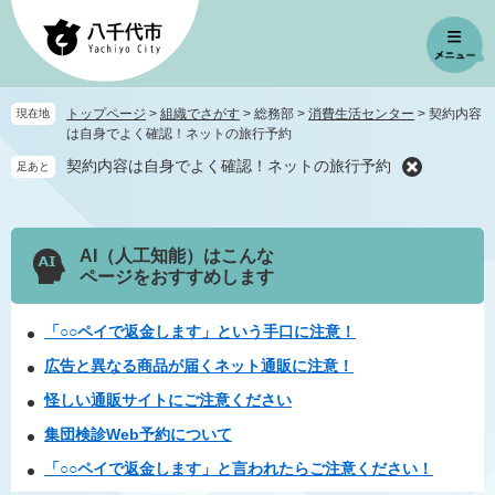
ペ
メ
ー
ニ
ジ
ュ
の
ー
先
を
トップページ
>
組織でさがす
>
総務部
>
消費生活センター
>
契約内容
現在地
頭
飛
は自身でよく確認！ネットの旅行予約
で
ば
契約内容は自身でよく確認！ネットの旅行予約
足あと
す
し
。
て
本
文
AI（人工知能）はこんな
へ
ページをおすすめします
「○○ペイで返金します」という手口に注意！
広告と異なる商品が届くネット通販に注意！
怪しい通販サイトにご注意ください
集団検診Web予約について
「○○ペイで返金します」と言われたらご注意ください！