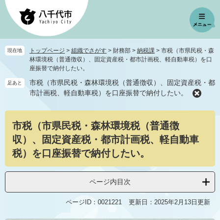
ペ
メ
ー
ニ
ジ
ュ
の
ー
先
を
トップページ
>
組織でさがす
>
財務部
>
納税課
>
市税（市県民税・森
現在地
頭
飛
林環境税（普通徴収）、固定資産税・都市計画税、軽自動車税）を口
で
ば
座振替で納付したい。
す
し
市税（市県民税・森林環境税（普通徴収）、固定資産税・都
足あと
。
て
市計画税、軽自動車税）を口座振替で納付したい。
本
文
本
へ
市税（市県民税・森林環境税（普通徴
文
収）、固定資産税・都市計画税、軽自動車
税）を口座振替で納付したい。
ページ内目次
ページID：0021221
更新日：2025年2月13日更新