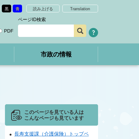
黒
青
読み上げる
Translation
ページID検索
PDF
市政の情報
このページを見ている人は
こんなページも見ています
長寿支援課（介護保険）トップペ