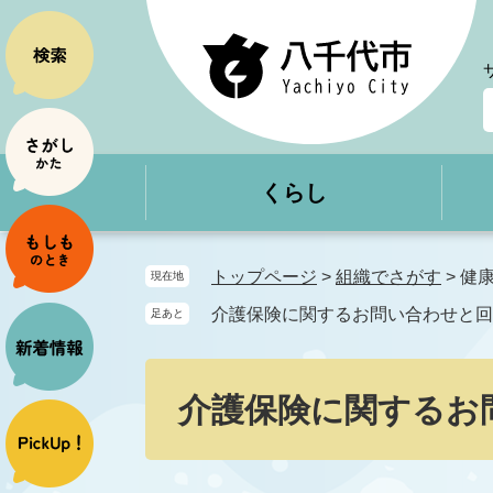
ペ
メ
ー
ニ
ジ
ュ
の
ー
先
を
頭
飛
で
ば
くらし
す
し
。
て
本
文
トップページ
>
組織でさがす
>
健
現在地
へ
介護保険に関するお問い合わせと回
足あと
本
文
介護保険に関するお