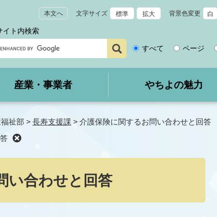
本文へ
文字サイズ
背景色変更
標準
拡大
白
サイト内検索
サ
すべて
ページ
イ
ト
内
産業・事業者
やちよの魅力
検
索
康福祉部
>
長寿支援課
>
介護保険に関するお問い合わせと回答
答
問い合わせと回答