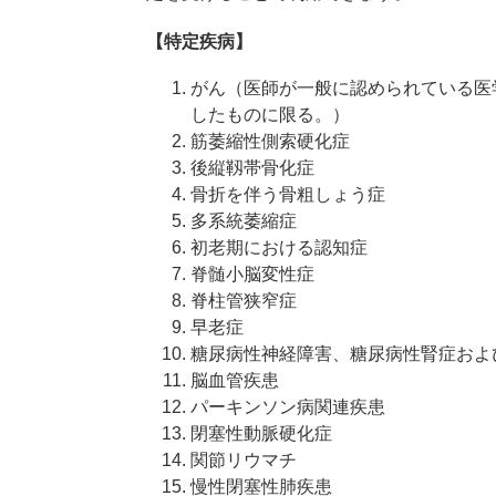
【特定疾病】
がん（医師が一般に認められている医
したものに限る。）
筋萎縮性側索硬化症
後縦靱帯骨化症
骨折を伴う骨粗しょう症
多系統萎縮症
初老期における認知症
脊髄小脳変性症
脊柱管狭窄症
早老症
糖尿病性神経障害、糖尿病性腎症およ
脳血管疾患
パーキンソン病関連疾患
閉塞性動脈硬化症
関節リウマチ
慢性閉塞性肺疾患